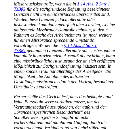
Missbrauchskontrolle, wenn die in
§ 14 Abs. 2 Satz 1
TzBfG
für die sachgrundlose Befristung bezeichneten
Grenzen nicht um ein Mehrfaches überschritten sind.
Werden diese Grenzen jedoch alternativ oder
insbesondere kumulativ mehrfach überschritten, ist eine
umfassende Missbrauchskontrolle geboten, in deren
Rahmen es Sache des Arbeitnehmers ist, noch weitere
für einen Missbrauch sprechende Umstände
vorzutragen. Werden die in
§ 14 Abs. 2 Satz 1
TzBfG
genannten Grenzen alternativ oder insbesondere
kumulativ in gravierendem Ausmaß überschritten, kann
eine missbräuchliche Ausnutzung der an sich eröffneten
Möglichkeit zur Sachgrundbefristung indiziert sein. In
einem solchen Fall hat allerdings der Arbeitgeber die
Möglichkeit, die Annahme des indizierten
Gestaltungsmissbrauchs durch den Vortrag besonderer
Umstände zu entkräften.
Ferner stellte das Gericht fest, dass das beklagte Land
keine Personalreserve vorhalten müsse, um den
Vertretungsbedarf auszugleichen, der aufgrund der
„branchenspezifischen Besonderheit“ des
Schulbetriebs in jedem Schuljahr in nicht
vorhersehbarem und planbarem Umfang durch die
vorübergehende Verhinderung von Lehrkräften mit