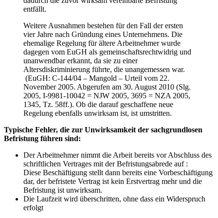
dadurch die zuvor wirksam vereinbarte Befristung
entfällt.
Weitere Ausnahmen bestehen für den Fall der ersten
vier Jahre nach Gründung eines Unternehmens. Die
ehemalige Regelung für ältere Arbeitnehmer wurde
dagegen vom EuGH als gemeinschaftsrechtwidrig und
unanwendbar erkannt, da sie zu einer
Altersdiskriminierung führte, die unangemessen war.
(EuGH: C-144/04 – Mangold – Urteil vom 22.
November 2005. Abgerufen am 30. August 2010 (Slg.
2005, I-9981-10042 = NJW 2005, 3695 = NZA 2005,
1345, Tz. 58ff.). Ob die darauf geschaffene neue
Regelung ebenfalls unwirksam ist, ist umstritten.
Typische Fehler, die zur Unwirksamkeit der sachgrundlosen
Befristung führen sind:
Der Arbeitnehmer nimmt die Arbeit bereits vor Abschluss des
schriftlichen Vertrages mit der Befristungsabrede auf :
Diese Beschäftigung stellt dann bereits eine Vorbeschäftigung
dar, der befristete Vertrag ist kein Erstvertrag mehr und die
Befristung ist unwirksam.
Die Laufzeit wird überschritten, ohne dass ein Widerspruch
erfolgt