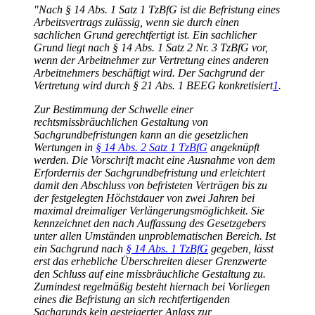
"Nach § 14 Abs. 1 Satz 1 TzBfG ist die Befristung eines
Arbeitsvertrags zulässig, wenn sie durch einen
sachlichen Grund gerechtfertigt ist. Ein sachlicher
Grund liegt nach § 14 Abs. 1 Satz 2 Nr. 3 TzBfG vor,
wenn der Arbeitnehmer zur Vertretung eines anderen
Arbeitnehmers beschäftigt wird. Der Sachgrund der
Vertretung wird durch § 21 Abs. 1 BEEG konkretisiert
1
.
Zur Bestimmung der Schwelle einer
rechtsmissbräuchlichen Gestaltung von
Sachgrundbefristungen kann an die gesetzlichen
Wertungen in
§ 14 Abs. 2 Satz 1 TzBfG
angeknüpft
werden. Die Vorschrift macht eine Ausnahme von dem
Erfordernis der Sachgrundbefristung und erleichtert
damit den Abschluss von befristeten Verträgen bis zu
der festgelegten Höchstdauer von zwei Jahren bei
maximal dreimaliger Verlängerungsmöglichkeit. Sie
kennzeichnet den nach Auffassung des Gesetzgebers
unter allen Umständen unproblematischen Bereich. Ist
ein Sachgrund nach
§ 14 Abs. 1 TzBfG
gegeben, lässt
erst das erhebliche Überschreiten dieser Grenzwerte
den Schluss auf eine missbräuchliche Gestaltung zu.
Zumindest regelmäßig besteht hiernach bei Vorliegen
eines die Befristung an sich rechtfertigenden
Sachgrunds kein gesteigerter Anlass zur