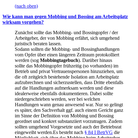
(nach oben)
Wie kann man gegen Mobbing und Bossing am Arbeitsplatz
wirksam vorgehen?
Zunächst sollte das Mobbing- und Bossingopfer / der
Arbeitgeber, der von Mobbing erfährt, sich umgehend
juristisch beraten lassen.
Sodann sollten die Mobbing- und Bossinghandlungen
vom Opfer über einen längeren Zeitraum protokolliert
werden (sog
Mobbingtagebuch
). Darüber hinaus
sollte das Mobbingopfer frühzeitig (so vorhanden) im
Betrieb und privat Vertrauenspersonen hinzuziehen, um
die oft zeitgleich bestehende Isolation am Arbeitsplatz
aufzubrechnen und sicherzustellen, dass Dritte ebenfalls
auf die Handlungen aufmerksam werden und diese
idealerweise ebenfalls dokumentieren. Dabei sollte
niedergeschrieben werden, wer bei welchen
Handlungen wann genau anwesend war. Nur so gelingt
es später, den Sachverhalt ggf. auch einem Gericht ganz
im Sinne der Definition von Mobbing und Bossing
geordnet und konkret substanziiert vorzutragen. Zudem
sollten umgehend Vorgesetzte und auch der Betriebsrat
eingeweiht werden.Es besteht nach
§ 84 I BetrVG
die
Möglichkeit, sich über das Mobbing beim Arbeitgeber