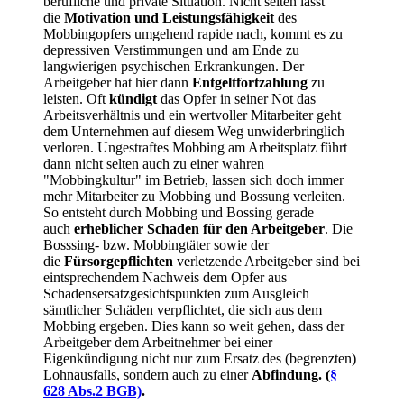
berufliche und private Situation. Nicht selten lässt
die
Motivation und Leistungsfähigkeit
des
Mobbingopfers umgehend rapide nach, kommt es zu
depressiven Verstimmungen und am Ende zu
langwierigen psychischen Erkrankungen. Der
Arbeitgeber hat hier dann
Entgeltfortzahlung
zu
leisten. Oft
kündigt
das Opfer in seiner Not das
Arbeitsverhältnis und ein wertvoller Mitarbeiter geht
dem Unternehmen auf diesem Weg unwiderbringlich
verloren. Ungestraftes Mobbing am Arbeitsplatz führt
dann nicht selten auch zu einer wahren
"Mobbingkultur" im Betrieb, lassen sich doch immer
mehr Mitarbeiter zu Mobbing und Bossung verleiten.
So entsteht durch Mobbing und Bossing gerade
auch
erheblicher Schaden für den Arbeitgeber
. Die
Bosssing- bzw. Mobbingtäter sowie der
die
Fürsorgepflichten
verletzende Arbeitgeber sind bei
eintsprechendem Nachweis dem Opfer aus
Schadensersatzgesichtspunkten zum Ausgleich
sämtlicher Schäden verpflichtet, die sich aus dem
Mobbing ergeben. Dies kann so weit gehen, dass der
Arbeitgeber dem Arbeitnehmer bei einer
Eigenkündigung nicht nur zum Ersatz des (begrenzten)
Lohnausfalls, sondern auch zu einer
Abfindung. (
§
628 Abs.2 BGB)
.