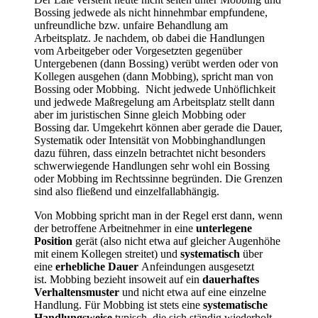
Bossing jedwede als nicht hinnehmbar empfundene,
unfreundliche bzw. unfaire Behandlung am
Arbeitsplatz. Je nachdem, ob dabei die Handlungen
vom Arbeitgeber oder Vorgesetzten gegenüber
Untergebenen (dann Bossing) verübt werden oder von
Kollegen ausgehen (dann Mobbing), spricht man von
Bossing oder Mobbing. Nicht jedwede Unhöflichkeit
und jedwede Maßregelung am Arbeitsplatz stellt dann
aber im juristischen Sinne gleich Mobbing oder
Bossing dar. Umgekehrt können aber gerade die Dauer,
Systematik oder Intensität von Mobbinghandlungen
dazu führen, dass einzeln betrachtet nicht besonders
schwerwiegende Handlungen sehr wohl ein Bossing
oder Mobbing im Rechtssinne begründen. Die Grenzen
sind also fließend und einzelfallabhängig.
Von Mobbing spricht man in der Regel erst dann, wenn
der betroffene Arbeitnehmer in eine
unterlegene
Position
gerät (also nicht etwa auf gleicher Augenhöhe
mit einem Kollegen streitet) und
systematisch
über
eine
erhebliche Dauer
Anfeindungen ausgesetzt
ist. Mobbing bezieht insoweit auf ein
dauerhaftes
Verhaltensmuster
und nicht etwa auf eine einzelne
Handlung. Für Mobbing ist stets eine
systematische
Handlungsweise
typisch, die sich ständig wiederholt.