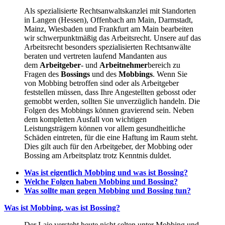
Als spezialisierte Rechtsanwaltskanzlei mit Standorten
in Langen (Hessen), Offenbach am Main, Darmstadt,
Mainz, Wiesbaden und Frankfurt am Main bearbeiten
wir schwerpunktmäßig das Arbeitsrecht. Unsere auf das
Arbeitsrecht besonders spezialisierten Rechtsanwälte
beraten und vertreten laufend Mandanten aus
dem
Arbeitgeber
- und
Arbeitnehmer
bereich zu
Fragen des
Bossings
und des
Mobbings
. Wenn Sie
von Mobbing betroffen sind oder als Arbeitgeber
feststellen müssen, dass Ihre Angestellten gebosst oder
gemobbt werden, sollten Sie unverzüglich handeln. Die
Folgen des Mobbings können gravierend sein. Neben
dem kompletten Ausfall von wichtigen
Leistungsträgern können vor allem gesundheitliche
Schäden eintreten, für die eine Haftung im Raum steht.
Dies gilt auch für den Arbeitgeber, der Mobbing oder
Bossing am Arbeitsplatz trotz Kenntnis duldet.
Was ist eigentlich Mobbing und was ist Bossing?
Welche Folgen haben Mobbing und Bossing
?
Was sollte man gegen Mobbing und Bossing tun
?
Was ist Mobbing, was ist Bossing?
Der Laie versteht heute nicht selten unter Mobbing und