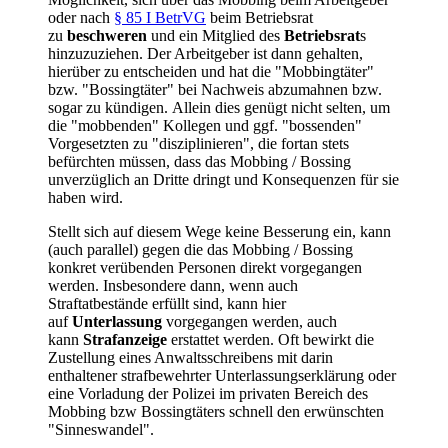
oder nach
§ 85 I BetrVG
beim Betriebsrat
zu
beschweren
und ein Mitglied des
Betriebsrat
s
hinzuzuziehen. Der Arbeitgeber ist dann gehalten,
hierüber zu entscheiden und hat die "Mobbingtäter"
bzw. "Bossingtäter" bei Nachweis abzumahnen bzw.
sogar zu kündigen. Allein dies genügt nicht selten, um
die "mobbenden" Kollegen und ggf. "bossenden"
Vorgesetzten zu "disziplinieren", die fortan stets
befürchten müssen, dass das Mobbing / Bossing
unverzüglich an Dritte dringt und Konsequenzen für sie
haben wird.
Stellt sich auf diesem Wege keine Besserung ein, kann
(auch parallel) gegen die das Mobbing / Bossing
konkret verübenden Personen direkt vorgegangen
werden. Insbesondere dann, wenn auch
Straftatbestände erfüllt sind, kann hier
auf
Unterlassung
vorgegangen werden, auch
kann
Strafanzeige
erstattet werden. Oft bewirkt die
Zustellung eines Anwaltsschreibens mit darin
enthaltener strafbewehrter Unterlassungserklärung oder
eine Vorladung der Polizei im privaten Bereich des
Mobbing bzw Bossingtäters schnell den erwünschten
"Sinneswandel".