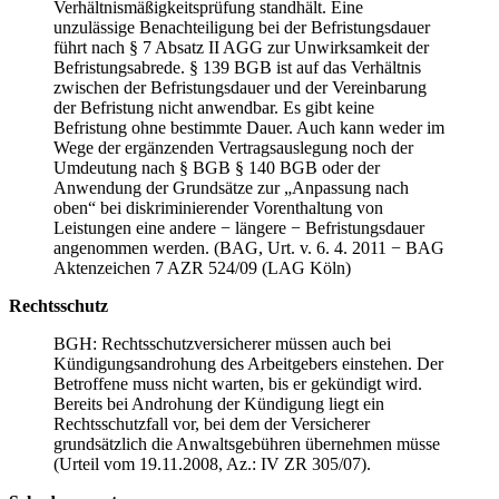
Verhältnismäßigkeitsprüfung standhält. Eine
unzulässige Benachteiligung bei der Befristungsdauer
führt nach § 7 Absatz II AGG zur Unwirksamkeit der
Befristungsabrede. § 139 BGB ist auf das Verhältnis
zwischen der Befristungsdauer und der Vereinbarung
der Befristung nicht anwendbar. Es gibt keine
Befristung ohne bestimmte Dauer. Auch kann weder im
Wege der ergänzenden Vertragsauslegung noch der
Umdeutung nach § BGB § 140 BGB oder der
Anwendung der Grundsätze zur „Anpassung nach
oben“ bei diskriminierender Vorenthaltung von
Leistungen eine andere − längere − Befristungsdauer
angenommen werden. (BAG, Urt. v. 6. 4. 2011 − BAG
Aktenzeichen 7 AZR 524/09 (LAG Köln)
Rechtsschutz
BGH: Rechtsschutzversicherer müssen auch bei
Kündigungsandrohung des Arbeitgebers einstehen. Der
Betroffene muss nicht warten, bis er gekündigt wird.
Bereits bei Androhung der Kündigung liegt ein
Rechtsschutzfall vor, bei dem der Versicherer
grundsätzlich die Anwaltsgebühren übernehmen müsse
(Urteil vom 19.11.2008, Az.: IV ZR 305/07).