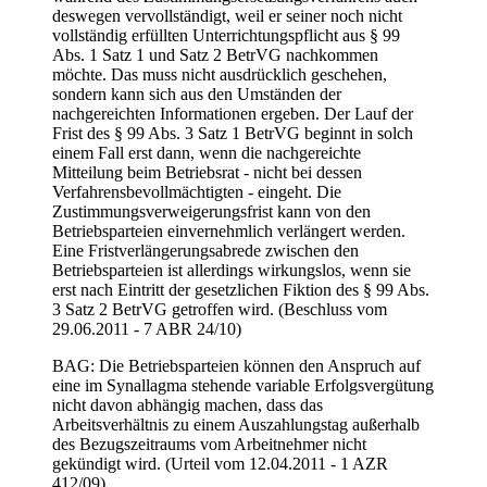
deswegen vervollständigt, weil er seiner noch nicht
vollständig erfüllten Unterrichtungspflicht aus § 99
Abs. 1 Satz 1 und Satz 2 BetrVG nachkommen
möchte. Das muss nicht ausdrücklich geschehen,
sondern kann sich aus den Umständen der
nachgereichten Informationen ergeben. Der Lauf der
Frist des § 99 Abs. 3 Satz 1 BetrVG beginnt in solch
einem Fall erst dann, wenn die nachgereichte
Mitteilung beim Betriebsrat - nicht bei dessen
Verfahrensbevollmächtigten - eingeht. Die
Zustimmungsverweigerungsfrist kann von den
Betriebsparteien einvernehmlich verlängert werden.
Eine Fristverlängerungsabrede zwischen den
Betriebsparteien ist allerdings wirkungslos, wenn sie
erst nach Eintritt der gesetzlichen Fiktion des § 99 Abs.
3 Satz 2 BetrVG getroffen wird. (Beschluss vom
29.06.2011 - 7 ABR 24/10)
BAG: Die Betriebsparteien können den Anspruch auf
eine im Synallagma stehende variable Erfolgsvergütung
nicht davon abhängig machen, dass das
Arbeitsverhältnis zu einem Auszahlungstag außerhalb
des Bezugszeitraums vom Arbeitnehmer nicht
gekündigt wird. (Urteil vom 12.04.2011 - 1 AZR
412/09)