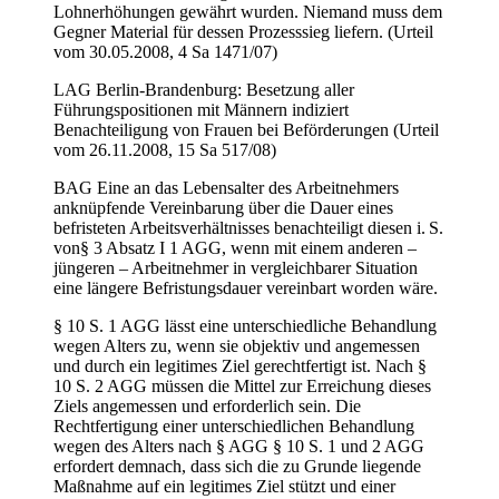
Lohnerhöhungen gewährt wurden. Niemand muss dem
Gegner Material für dessen Prozesssieg liefern. (Urteil
vom 30.05.2008, 4 Sa 1471/07)
LAG Berlin-Brandenburg: Besetzung aller
Führungspositionen mit Männern indiziert
Benachteiligung von Frauen bei Beförderungen (Urteil
vom 26.11.2008, 15 Sa 517/08)
BAG Eine an das Lebensalter des Arbeitnehmers
anknüpfende Vereinbarung über die Dauer eines
befristeten Arbeitsverhältnisses benachteiligt diesen i. S.
von§ 3 Absatz I 1 AGG, wenn mit einem anderen –
jüngeren – Arbeitnehmer in vergleichbarer Situation
eine längere Befristungsdauer vereinbart worden wäre.
§ 10 S. 1 AGG lässt eine unterschiedliche Behandlung
wegen Alters zu, wenn sie objektiv und angemessen
und durch ein legitimes Ziel gerechtfertigt ist. Nach §
10 S. 2 AGG müssen die Mittel zur Erreichung dieses
Ziels angemessen und erforderlich sein. Die
Rechtfertigung einer unterschiedlichen Behandlung
wegen des Alters nach § AGG § 10 S. 1 und 2 AGG
erfordert demnach, dass sich die zu Grunde liegende
Maßnahme auf ein legitimes Ziel stützt und einer