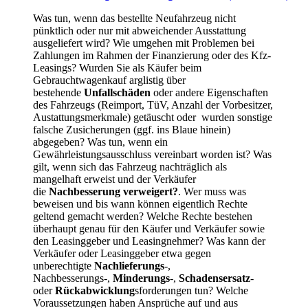
Was tun, wenn das bestellte Neufahrzeug nicht
pünktlich oder nur mit abweichender Ausstattung
ausgeliefert wird? Wie umgehen mit Problemen bei
Zahlungen im Rahmen der Finanzierung oder des Kfz-
Leasings? Wurden Sie als Käufer beim
Gebrauchtwagenkauf arglistig über
bestehende
Unfallschäden
oder andere Eigenschaften
des Fahrzeugs (Reimport, TüV, Anzahl der Vorbesitzer,
Austattungsmerkmale) getäuscht oder wurden sonstige
falsche Zusicherungen (ggf. ins Blaue hinein)
abgegeben? Was tun, wenn ein
Gewährleistungsausschluss vereinbart worden ist? Was
gilt, wenn sich das Fahrzeug nachträglich als
mangelhaft erweist und der Verkäufer
die
Nachbesserung verweigert?
. Wer muss was
beweisen und bis wann können eigentlich Rechte
geltend gemacht werden? Welche Rechte bestehen
überhaupt genau für den Käufer und Verkäufer sowie
den Leasinggeber und Leasingnehmer? Was kann der
Verkäufer oder Leasinggeber etwa gegen
unberechtigte
Nachlieferungs
-,
Nachbesserungs-,
Minderungs
-,
Schadensersatz
-
oder
Rückabwicklung
sforderungen tun? Welche
Voraussetzungen haben Ansprüche auf und aus