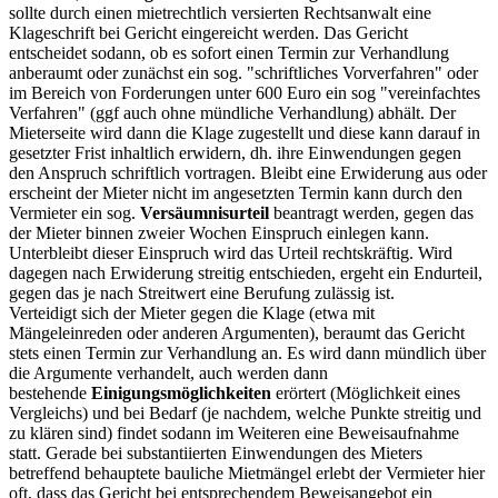
sollte durch einen mietrechtlich versierten Rechtsanwalt eine
Klageschrift bei Gericht eingereicht werden. Das Gericht
entscheidet sodann, ob es sofort einen Termin zur Verhandlung
anberaumt oder zunächst ein sog. "schriftliches Vorverfahren" oder
im Bereich von Forderungen unter 600 Euro ein sog "vereinfachtes
Verfahren" (ggf auch ohne mündliche Verhandlung) abhält. Der
Mieterseite wird dann die Klage zugestellt und diese kann darauf in
gesetzter Frist inhaltlich erwidern, dh. ihre Einwendungen gegen
den Anspruch schriftlich vortragen. Bleibt eine Erwiderung aus oder
erscheint der Mieter nicht im angesetzten Termin kann durch den
Vermieter ein sog.
Versäumnisurteil
beantragt werden, gegen das
der Mieter binnen zweier Wochen Einspruch einlegen kann.
Unterbleibt dieser Einspruch wird das Urteil rechtskräftig. Wird
dagegen nach Erwiderung streitig entschieden, ergeht ein Endurteil,
gegen das je nach Streitwert eine Berufung zulässig ist.
Verteidigt sich der Mieter gegen die Klage (etwa mit
Mängeleinreden oder anderen Argumenten), beraumt das Gericht
stets einen Termin zur Verhandlung an. Es wird dann mündlich über
die Argumente verhandelt, auch werden dann
bestehende
Einigungsmöglichkeiten
erörtert (Möglichkeit eines
Vergleichs) und bei Bedarf (je nachdem, welche Punkte streitig und
zu klären sind) findet sodann im Weiteren eine Beweisaufnahme
statt. Gerade bei substantiierten Einwendungen des Mieters
betreffend behauptete bauliche Mietmängel erlebt der Vermieter hier
oft, dass das Gericht bei entsprechendem Beweisangebot ein