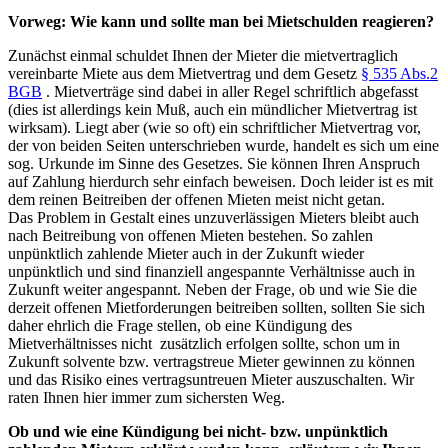
Vorweg: Wie kann und sollte man bei Mietschulden reagieren?
Zunächst einmal schuldet Ihnen der Mieter die mietvertraglich
vereinbarte Miete aus dem Mietvertrag und dem Gesetz
§ 535 Abs.2
BGB
. Mietverträge sind dabei in aller Regel schriftlich abgefasst
(dies ist allerdings kein Muß, auch ein mündlicher Mietvertrag ist
wirksam). Liegt aber (wie so oft) ein schriftlicher Mietvertrag vor,
der von beiden Seiten unterschrieben wurde, handelt es sich um eine
sog. Urkunde im Sinne des Gesetzes. Sie können Ihren Anspruch
auf Zahlung hierdurch sehr einfach beweisen. Doch leider ist es mit
dem reinen Beitreiben der offenen Mieten meist nicht getan.
Das Problem in Gestalt eines unzuverlässigen Mieters bleibt auch
nach Beitreibung von offenen Mieten bestehen. So zahlen
unpünktlich zahlende Mieter auch in der Zukunft wieder
unpünktlich und sind finanziell angespannte Verhältnisse auch in
Zukunft weiter angespannt. Neben der Frage, ob und wie Sie die
derzeit offenen Mietforderungen beitreiben sollten, sollten Sie sich
daher ehrlich die Frage stellen, ob eine Kündigung des
Mietverhältnisses nicht zusätzlich erfolgen sollte, schon um in
Zukunft solvente bzw. vertragstreue Mieter gewinnen zu können
und das Risiko eines vertragsuntreuen Mieter auszuschalten. Wir
raten Ihnen hier immer zum sichersten Weg.
Ob und wie eine Kündigung bei nicht- bzw. unpünktlich