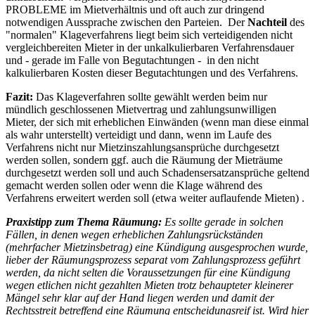
PROBLEME im Mietverhältnis und oft auch zur dringend
notwendigen Aussprache zwischen den Parteien. Der
Nachteil
des
"normalen" Klageverfahrens liegt beim sich verteidigenden nicht
vergleichbereiten Mieter in der unkalkulierbaren Verfahrensdauer
und - gerade im Falle von Begutachtungen - in den nicht
kalkulierbaren Kosten dieser Begutachtungen und des Verfahrens.
Fazit:
Das Klageverfahren sollte gewählt werden beim nur
mündlich geschlossenen Mietvertrag und zahlungsunwilligen
Mieter, der sich mit erheblichen Einwänden (wenn man diese einmal
als wahr unterstellt) verteidigt und dann, wenn im Laufe des
Verfahrens nicht nur Mietzinszahlungsansprüche durchgesetzt
werden sollen, sondern ggf. auch die Räumung der Mieträume
durchgesetzt werden soll und auch Schadensersatzansprüche geltend
gemacht werden sollen oder wenn die Klage während des
Verfahrens erweitert werden soll (etwa weiter auflaufende Mieten) .
Praxistipp zum Thema Räumung:
Es sollte gerade in solchen
Fällen, in denen wegen erheblichen Zahlungsrückständen
(mehrfacher Mietzinsbetrag) eine Kündigung ausgesprochen wurde,
lieber der Räumungsprozess separat vom Zahlungsprozess geführt
werden, da nicht selten die Voraussetzungen für eine Kündigung
wegen etlichen nicht gezahlten Mieten trotz behaupteter kleinerer
Mängel sehr klar auf der Hand liegen werden und damit der
Rechtsstreit betreffend eine Räumung entscheidungsreif ist. Wird hier