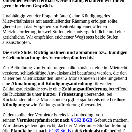
zahlenden Mietern erklärt werden kann, erläutern wir Ihnen
gerne in einem Gespräch.
Unabhängig von der Frage ob (auch) eine Kündigung des
Mietverhältnisses mit anschließender Räumung erfolgen sollte,
gliedert sich das Vorgehen zur Beitreibung einer offenen
Mietzinsforderung in zwei Stufen, eine außergerichtliche und eine
gerichtliche. Wir empfehlen (sicherster Weg) stets beide Stufen
auszuschöpfen.
Die erste Stufe: Richtig mahnen und abmahnen bzw. kündigen
+ Geltendmachung des Vermieterpfandrechts!
Zur Beitreibung von Forderungen sollte zunächst eine im Mietrecht
versierte, schlagkräftige Anwaltskanzlei beauftragt werden, die den
Mieter bei Mietrückständen unter 2 Monatsmieten Höhe umgehend
eine
Abmahnung mit Kündigungsandrohung
für weitere
Zahlungsrückstände sowie eine
Zahlungsaufforderung
betreffend
die Rückstände unter
kurzer Fristsetzung
übersendet, bei
Rückständen über 2 Monatsmieten ggf. sogar bereits eine
fristlose
Kündigung
sowie Zahlungsaufforderung übersendet.
Zudem sollte der Vermieter bereits jetzt unbedingt von
seinem
Vermieterpfandrecht nach
§ 562 BGB
Gebrauch machen.
Wird dieses geltend gemacht, darf der Mieter unter Strafandrohung
(die
Pfandkehr
ist nach
§ 289 StGB
mit
Kriminalstrafe
bedroht)