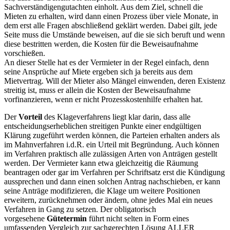
Sachverständigengutachten einholt. Aus dem Ziel, schnell die
Mieten zu erhalten, wird dann einen Prozess über viele Monate, in
dem erst alle Fragen abschließend geklärt werden. Dabei gilt, jede
Seite muss die Umstände beweisen, auf die sie sich beruft und wenn
diese bestritten werden, die Kosten für die Beweisaufnahme
vorschießen.
An dieser Stelle hat es der Vermieter in der Regel einfach, denn
seine Ansprüche auf Miete ergeben sich ja bereits aus dem
Mietvertrag. Will der Mieter also Mängel einwenden, deren Existenz
streitig ist, muss er allein die Kosten der Beweisaufnahme
vorfinanzieren, wenn er nicht Prozesskostenhilfe erhalten hat.
Der
Vorteil
des Klageverfahrens liegt klar darin, dass alle
entscheidungserheblichen streitigen Punkte einer endgültigen
Klärung zugeführt werden können, die Parteien erhalten anders als
im Mahnverfahren i.d.R. ein Urteil mit Begründung. Auch können
im Verfahren praktisch alle zulässigen Arten von Anträgen gestellt
werden. Der Vermieter kann etwa gleichzeitig die Räumung
beantragen oder gar im Verfahren per Schriftsatz erst die Kündigung
aussprechen und dann einen solchen Antrag nachschieben, er kann
seine Anträge modifizieren, die Klage um weitere Positionen
erweitern, zurücknehmen oder ändern, ohne jedes Mal ein neues
Verfahren in Gang zu setzen. Der obligatorisch
vorgesehene
Gütetermin
führt nicht selten in Form eines
umfassenden Vergleich zur sachgerechten Lösung ALLER