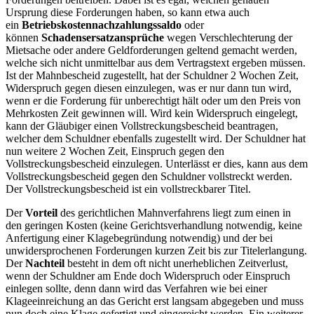
Ursprung diese Forderungen haben, so kann etwa auch
ein
Betriebskostennachzahlungssaldo
oder
können
Schadensersatzansprüche
wegen Verschlechterung der
Mietsache oder andere Geldforderungen geltend gemacht werden,
welche sich nicht unmittelbar aus dem Vertragstext ergeben müssen.
Ist der Mahnbescheid zugestellt, hat der Schuldner 2 Wochen Zeit,
Widerspruch gegen diesen einzulegen, was er nur dann tun wird,
wenn er die Forderung für unberechtigt hält oder um den Preis von
Mehrkosten Zeit gewinnen will. Wird kein Widerspruch eingelegt,
kann der Gläubiger einen Vollstreckungsbescheid beantragen,
welcher dem Schuldner ebenfalls zugestellt wird. Der Schuldner hat
nun weitere 2 Wochen Zeit, Einspruch gegen den
Vollstreckungsbescheid einzulegen. Unterlässt er dies, kann aus dem
Vollstreckungsbescheid gegen den Schuldner vollstreckt werden.
Der Vollstreckungsbescheid ist ein vollstreckbarer Titel.
Der
Vorteil
des gerichtlichen Mahnverfahrens liegt zum einen in
den geringen Kosten (keine Gerichtsverhandlung notwendig, keine
Anfertigung einer Klagebegründung notwendig) und der bei
unwidersprochenen Forderungen kurzen Zeit bis zur Titelerlangung.
Der
Nachteil
besteht in dem oft nicht unerheblichen Zeitverlust,
wenn der Schuldner am Ende doch Widerspruch oder Einspruch
einlegen sollte, denn dann wird das Verfahren wie bei einer
Klageeinreichung an das Gericht erst langsam abgegeben und muss
nun doch eine Klage gefertigt und eingereicht werden. Ein weiterer