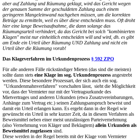
aber auf Zahlung und Räumung geklagt, wird das Gericht wegen
der genauen Summe der geschuldeten Zahlung auch einem
geringeren Mangeleinwand nachgehen müssen, um die korrekten
Beträge zu ermitteln, weil es über diese entscheiden muss. Oft droht
hier eine lange Beweisaufnahme, die dann solange das
Räumungsurteil verhindert, da das Gericht bei solch "kombinierten
Klagen" meist nur einheitlich entscheiden will und wird, dh. es gibt
am Ende ein Urteil über Räumung UND Zahlung und nicht ein
Urteil über die Räumung vorab!
Das Klageverfahren im Urkundenprozess
§ 592 ZPO
Für alle anderen Fälle rückständiger Mieten (das sind die meisten)
sollte dann stets
eine Klage im sog. Urkundenprozess
angestrebt
werden. Diese besondere Prozessart, der sich auch ein sog.
"Urkundenmahnverfahren" vorschalten lässt, sieht die Möglichkeit
vor, dass der Vermieter nur mit der Vertragsurkunde des
Mietvertrages und anderen Urkunden (etwa Zusatzvereinbarungen,
Anhänge zum Vertrag etc.) seinen Zahlungsanspruch beweist und
damit ein Urteil erlangen kann. Es ergeht dann in der Regel wie
gewünscht ein Urteil in sehr kurzer Zeit, da in diesem Verfahren als
Beweismittel neben einer meist unzulässigen Parteivernehmung
(also Vernehmung von Kläger und Beklagtem)
allein Urkunden als
Beweismittel zugelassen
sind.
Diese werden in der Regel bereits mit der Klage vom Vermieter