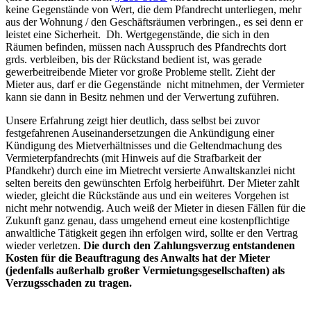
keine Gegenstände von Wert, die dem Pfandrecht unterliegen, mehr
aus der Wohnung / den Geschäftsräumen verbringen., es sei denn er
leistet eine Sicherheit. Dh. Wertgegenstände, die sich in den
Räumen befinden, müssen nach Ausspruch des Pfandrechts dort
grds. verbleiben, bis der Rückstand bedient ist, was gerade
gewerbeitreibende Mieter vor große Probleme stellt. Zieht der
Mieter aus, darf er die Gegenstände nicht mitnehmen, der Vermieter
kann sie dann in Besitz nehmen und der Verwertung zuführen.
Unsere Erfahrung zeigt hier deutlich, dass selbst bei zuvor
festgefahrenen Auseinandersetzungen die Ankündigung einer
Kündigung des Mietverhältnisses und die Geltendmachung des
Vermieterpfandrechts (mit Hinweis auf die Strafbarkeit der
Pfandkehr) durch eine im Mietrecht versierte Anwaltskanzlei nicht
selten bereits den gewünschten Erfolg herbeiführt. Der Mieter zahlt
wieder, gleicht die Rückstände aus und ein weiteres Vorgehen ist
nicht mehr notwendig. Auch weiß der Mieter in diesen Fällen für die
Zukunft ganz genau, dass umgehend erneut eine kostenpflichtige
anwaltliche Tätigkeit gegen ihn erfolgen wird, sollte er den Vertrag
wieder verletzen.
Die durch den Zahlungsverzug entstandenen
Kosten für die Beauftragung des Anwalts hat der Mieter
(jedenfalls außerhalb großer Vermietungsgesellschaften) als
Verzugsschaden zu tragen.