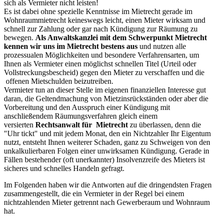
sich als Vermieter nicht leisten!
Es ist dabei ohne spezielle Kenntnisse im Mietrecht gerade im
Wohnraummietrecht keineswegs leicht, einen Mieter wirksam und
schnell zur Zahlung oder gar nach Kündigung zur Räumung zu
bewegen.
Als Anwaltskanzlei mit dem Schwerpunkt Mietrecht
kennen wir uns im Mietrecht bestens aus
und nutzen alle
prozessualen Möglichkeiten und besondere Verfahrensarten, um
Ihnen als Vermieter einen möglichst schnellen Titel (Urteil oder
Vollstreckungsbescheid) gegen den Mieter zu verschaffen und die
offenen Mietschulden beizutreiben.
Vermieter tun an dieser Stelle im eigenen finanziellen Interesse gut
daran, die Geltendmachung von Mietzinsrückständen oder aber die
Vorbereitung und den Ausspruch einer Kündigung mit
anschließendem Räumungsverfahren gleich einem
versierten
Rechtsanwalt für Mietrecht
zu überlassen, denn die
"Uhr tickt" und mit jedem Monat, den ein Nichtzahler Ihr Eigentum
nutzt, entsteht Ihnen weiterer Schaden, ganz zu Schweigen von den
unkalkulierbaren Folgen einer unwirksamen Kündigung. Gerade in
Fällen bestehender (oft unerkannter) Insolvenzreife des Mieters ist
sicheres und schnelles Handeln gefragt.
Im Folgenden haben wir die Antworten auf die dringendsten Fragen
zusammengestellt, die ein Vermieter in der Regel bei einem
nichtzahlenden Mieter getrennt nach Gewerberaum und Wohnraum
hat.